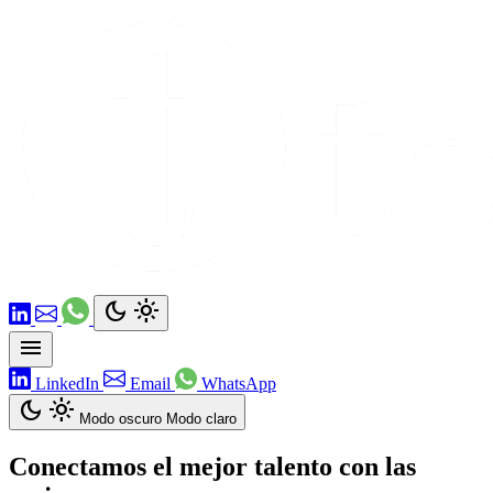
dark_mode
light_mode
menu
LinkedIn
Email
WhatsApp
dark_mode
light_mode
Modo oscuro
Modo claro
Conectamos el mejor talento con las